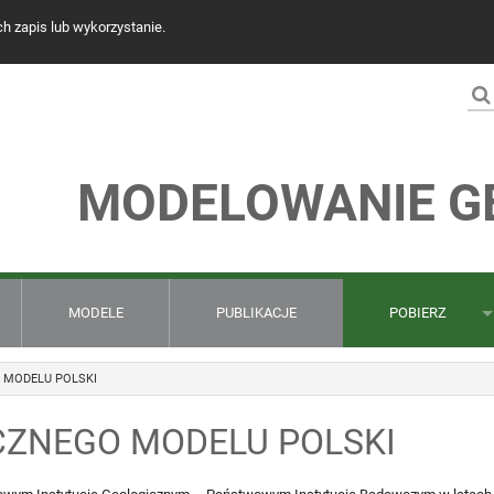
ch zapis lub wykorzystanie.
Fo
wy
MODELOWANIE G
MODELE
PUBLIKACJE
POBIERZ
 MODELU POLSKI
WYDRUK 3D GEOLOG
CZNEGO MODELU POLSKI
PROGRAM GEO3D