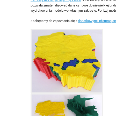
Ramowy model geologiczny Polski
opracowany w Państwow
pozwala zmaterializować dane cyfrowe do niewielkiej brył
wydrukowania modelu we własnym zakresie. Poniżej można p
Zachęcamy do zapoznania się z
dodatkowymi informacjam
wydruk_3d_pl1.jpg
wydruk_3d_pl2.jpg