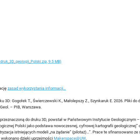
druk_3D_geologii_Polski.zip, 9.5 MB)
ację
zasad wykorzystania informacji…
3D: Gogołek T., Świerczewski K., Małolepszy Z., Szynkaruk E. 2026. Pliki do 
 Geol. – PIB, Warszawa.
oną, przeznaczoną do druku 3D, powstał w Państwowym Instytucie Geologiczny
cznej Polski jako podstawa nowoczesnej, cyfrowej kartografii geologicznej” 
zacja istniejących modeli „na żądanie” (pilotaż)…”. Prace te sfinansowano z
 wykonano dzięki uprzejmości
Makerspace@UW
.