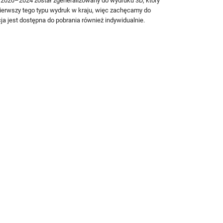
020–2024 został zgeneralizowany do wydruku 3D, który
pierwszy tego typu wydruk w kraju, więc zachęcamy do
a jest dostępna do pobrania również indywidualnie.