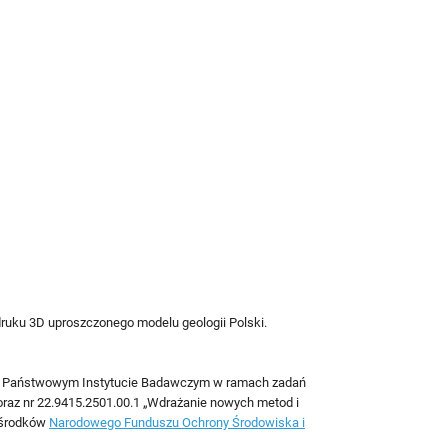
druku 3D uproszczonego modelu geologii Polski.
m – Państwowym Instytucie Badawczym w ramach zadań
oraz nr 22.9415.2501.00.1 „Wdrażanie nowych metod i
e środków
Narodowego Funduszu Ochrony Środowiska i