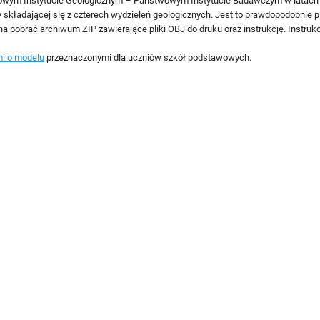
ym Instytucie Geologicznym – Państwowym Instytucie Badawczym w latach 2
y składającej się z czterech wydzieleń geologicznych. Jest to prawdopodobnie 
obrać archiwum ZIP zawierające pliki OBJ do druku oraz instrukcję. Instrukcj
i o modelu
przeznaczonymi dla uczniów szkół podstawowych.