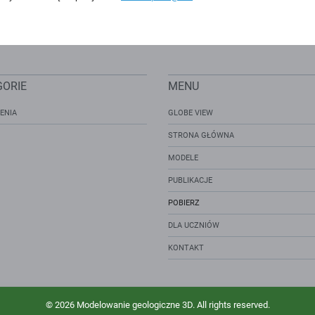
GORIE
MENU
ENIA
GLOBE VIEW
STRONA GŁÓWNA
MODELE
PUBLIKACJE
POBIERZ
DLA UCZNIÓW
KONTAKT
© 2026 Modelowanie geologiczne 3D. All rights reserved.