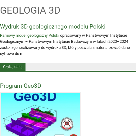
GEOLOGIA 3D
STRONA GŁÓWNA
Wydruk 3D geologicznego modelu Polski
MODELE
Ramowy model geologiczny Polski
opracowany w Państwowym Instytucie
Geologicznym – Państwowym Instytucie Badawczym w latach 2020–2024
został zgeneralizowany do wydruku 3D, który pozwala zmaterializować dane
PUBLIKACJE
cyfrowe do n
Czytaj dalej
wpis Wydruk 3D geologicznego modelu Polski
POBIERZ
Program Geo3D
DLA UCZNIÓW
KONTAKT