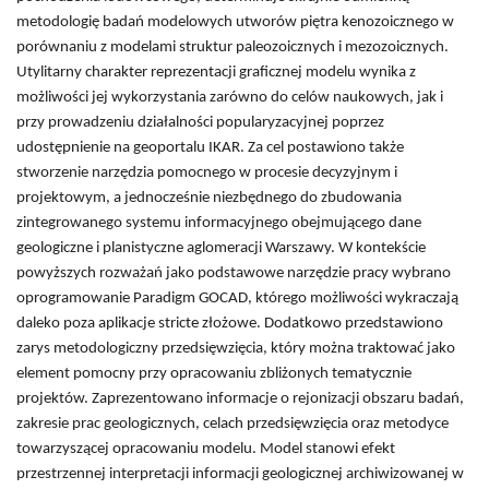
metodologię badań modelowych utworów piętra kenozoicznego w
porównaniu z modelami struktur paleozoicznych i mezozoicznych.
Utylitarny charakter reprezentacji graficznej modelu wynika z
możliwości jej wykorzystania zarówno do celów naukowych, jak i
przy prowadzeniu działalności popularyzacyjnej poprzez
udostępnienie na geoportalu IKAR. Za cel postawiono także
stworzenie narzędzia pomocnego w procesie decyzyjnym i
projektowym, a jednocześnie niezbędnego do zbudowania
zintegrowanego systemu informacyjnego obejmującego dane
geologiczne i planistyczne aglomeracji Warszawy. W kontekście
powyższych rozważań jako podstawowe narzędzie pracy wybrano
oprogramowanie Paradigm GOCAD, którego możliwości wykraczają
daleko poza aplikacje stricte złożowe. Dodatkowo przedstawiono
zarys metodologiczny przedsięwzięcia, który można traktować jako
element pomocny przy opracowaniu zbliżonych tematycznie
projektów. Zaprezentowano informacje o rejonizacji obszaru badań,
zakresie prac geologicznych, celach przedsięwzięcia oraz metodyce
towarzyszącej opracowaniu modelu. Model stanowi efekt
przestrzennej interpretacji informacji geologicznej archiwizowanej w