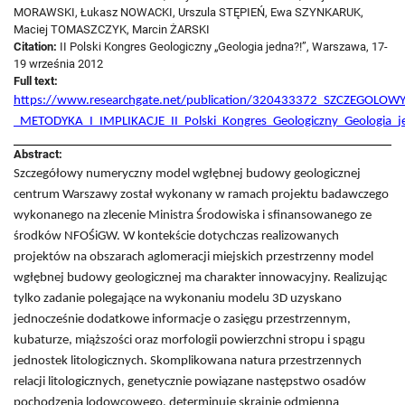
MORAWSKI, Łukasz NOWACKI, Urszula STĘPIEŃ, Ewa SZYNKARUK,
Maciej TOMASZCZYK, Marcin ŻARSKI
Citation:
II Polski Kongres Geologiczny „Geologia jedna?!”, Warszawa, 17-
19 września 2012
Full text:
https://www.researchgate.net/publication/320433372_SZCZE
_METODYKA_I_IMPLIKACJE_II_Polski_Kongres_Geologiczny_Geologia_
Abstract:
Szczegółowy numeryczny model wgłębnej budowy geologicznej
centrum Warszawy został wykonany w ramach projektu badawczego
wykonanego na zlecenie Ministra Środowiska i sfinansowanego ze
środków NFOŚiGW. W kontekście dotychczas realizowanych
projektów na obszarach aglomeracji miejskich przestrzenny model
wgłębnej budowy geologicznej ma charakter innowacyjny. Realizując
tylko zadanie polegające na wykonaniu modelu 3D uzyskano
jednocześnie dodatkowe informacje o zasięgu przestrzennym,
kubaturze, miąższości oraz morfologii powierzchni stropu i spągu
jednostek litologicznych. Skomplikowana natura przestrzennych
relacji litologicznych, genetycznie powiązane następstwo osadów
pochodzenia lodowcowego, determinuje skrajnie odmienną