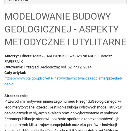
STRONA GŁÓWNA
MODELOWANIE BUDOWY
GEOLOGICZNEJ - ASPEKTY
MODELE
METODYCZNE I UTYLITARNE
PUBLIKACJE
Autorzy:
Editors: Marek JAROSIŃSKI, Ewa SZYNKARUK i Bartosz
PAPIERNIK
Cytowanie:
Przegląd Geologiczny, vol. 62, nr 12, 2014
POBIERZ
Cały artykuł:
https://www.pgi.gov.pl/oferta-inst/wydawnictwa/czasopisma/przeglad-
geolo...
DLA UCZNIÓW
Streszczenie:
Przewodnim motywem niniejszego numeru Przegl¹duGeologicznego, w
KONTAKT
jego merytorycznej czêœci, jest kon-strukcja cyfrowych modeli struktur
geologicznych w ró¿-nych skalach oraz ich wykorzystanie w praktyce.
Zebranepublikacje stanowi¹ pok³osie spotkania reprezentantóws³u¿b
geologicznych kilku krajów europejskich oraz eks-pertów z instytucji
krajowych, które odby³o siê w Akade-mii Górniczo Hutniczej (AGH) w