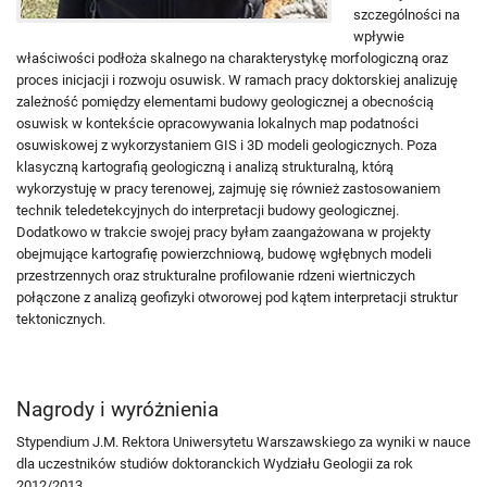
szczególności na
wpływie
właściwości podłoża skalnego na charakterystykę morfologiczną oraz
proces inicjacji i rozwoju osuwisk. W ramach pracy doktorskiej analizuję
zależność pomiędzy elementami budowy geologicznej a obecnością
osuwisk w kontekście opracowywania lokalnych map podatności
osuwiskowej z wykorzystaniem GIS i 3D modeli geologicznych. Poza
klasyczną kartografią geologiczną i analizą strukturalną, którą
wykorzystuję w pracy terenowej, zajmuję się również zastosowaniem
technik teledetekcyjnych do interpretacji budowy geologicznej.
Dodatkowo w trakcie swojej pracy byłam zaangażowana w projekty
obejmujące kartografię powierzchniową, budowę wgłębnych modeli
przestrzennych oraz strukturalne profilowanie rdzeni wiertniczych
połączone z analizą geofizyki otworowej pod kątem interpretacji struktur
tektonicznych.
Nagrody i wyróżnienia
Stypendium J.M. Rektora Uniwersytetu Warszawskiego za wyniki w nauce
dla uczestników studiów doktoranckich Wydziału Geologii za rok
2012/2013