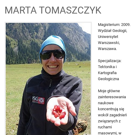
MARTA TOMASZCZYK
STRONA GŁÓWNA
Magisterium: 2009.
Wydział Geologii,
MODELE
Uniwersytet
Warszawski,
Warszawa.
PUBLIKACJE
Specjalizacja:
Tektonika i
POBIERZ
Kartografia
Geologiczna
DLA UCZNIÓW
Moje główne
zainteresowania
naukowe
KONTAKT
koncentrują się
wokół zagadnień
związanych z
ruchami
masowymi, w