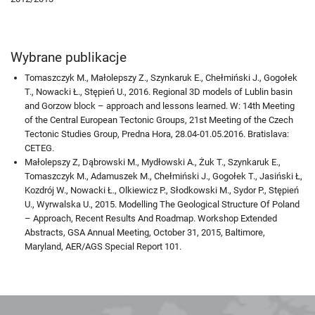
Wybrane publikacje
Tomaszczyk M., Małolepszy Z., Szynkaruk E., Chełmiński J., Gogołek
T., Nowacki Ł., Stępień U., 2016. Regional 3D models of Lublin basin
and Gorzow block – approach and lessons learned. W: 14th Meeting
of the Central European Tectonic Groups, 21st Meeting of the Czech
Tectonic Studies Group, Predna Hora, 28.04-01.05.2016. Bratislava:
CETEG.
Małolepszy Z, Dąbrowski M., Mydłowski A., Żuk T., Szynkaruk E.,
Tomaszczyk M., Adamuszek M., Chełmiński J., Gogołek T., Jasiński Ł,
Kozdrój W., Nowacki Ł., Olkiewicz P., Słodkowski M., Sydor P., Stępień
U., Wyrwalska U., 2015. Modelling The Geological Structure Of Poland
– Approach, Recent Results And Roadmap. Workshop Extended
Abstracts, GSA Annual Meeting, October 31, 2015, Baltimore,
Maryland, AER/AGS Special Report 101.